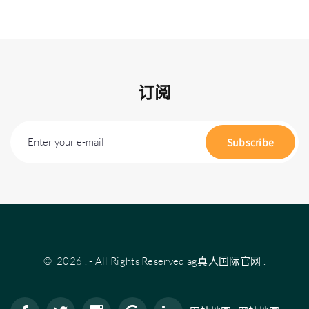
订阅
Enter your e-mail
Subscribe
©
2026
.
- All Rights Reserved
ag真人国际官网
.