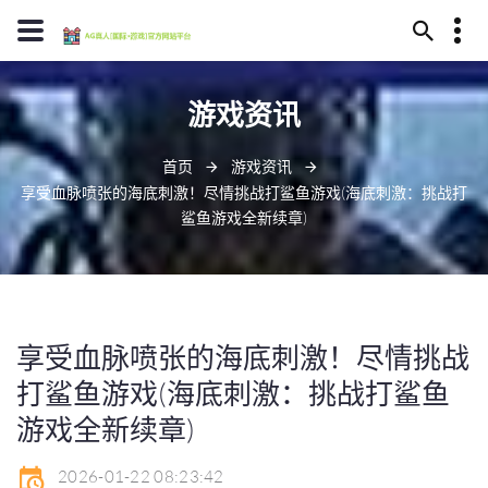
13594780409
游戏资讯
南昌市甩坟山121号
j9bet@baidu.ag
首页
游戏资讯
享受血脉喷张的海底刺激！尽情挑战打鲨鱼游戏(海底刺激：挑战打
鲨鱼游戏全新续章)
享受血脉喷张的海底刺激！尽情挑战
打鲨鱼游戏(海底刺激：挑战打鲨鱼
游戏全新续章)
2026-01-22 08:23:42