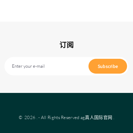
订阅
Enter your e-mail
Subscribe
©
2026
.
- All Rights Reserved
ag真人国际官网
.